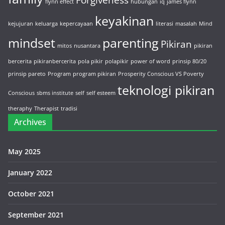
Forgiveness
flynn effect
hubungan
iq
james flynn
keyakinan
kejujuran
keluarga
kepercayaan
literasi
masalah
Mind
mindset
parenting
Pikiran
mitos
nusantara
pikiran
bercerita
pikiranbercerita
pola pikir
polapikir
power of word
prinsip 80/20
prinsip pareto
Program
program pikiran
Prosperity Conscious VS Poverty
teknologi pikiran
Conscious
sbms institute
self
self esteem
theraphy
Therapist
tradisi
Archives
May 2025
January 2022
October 2021
September 2021