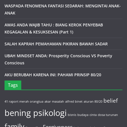
WASPADA FENOMENA FANTASI SEDARAH: MENGINTAI ANAK-
ANAK
AWAS ANDA WAJIB TAHU : BIANG KEROK PENYEBAB
KEGAGALAN & KESUKSESAN (Part 1)
SALAH KAPRAH PEMAHAMAN PIKIRAN BAWAH SADAR
UBAH MINDSET ANDA: Prosperity Conscious VS Poverty
Conscious
AKU BERUBAH KARENA INI: PAHAMI PRINSIP 80/20
Tags
belief
41 raport merah orangtua
akar masalah
alfred binet
aturan 80/20
bening psikologi
bisnis
budaya
cinta
dosa turunan
family