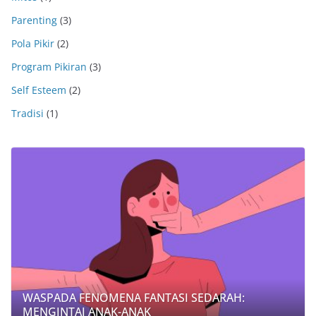
Parenting
(3)
Pola Pikir
(2)
Program Pikiran
(3)
Self Esteem
(2)
Tradisi
(1)
WASPADA FENOMENA FANTASI SEDARAH:
MENGINTAI ANAK-ANAK