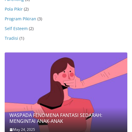
Pola Pikir
(2)
Program Pikiran
(3)
Self Esteem
(2)
Tradisi
(1)
WASPADA FENOMENA FANTASI SEDARAH:
MENGINTAI ANAK-ANAK
May 24, 2025