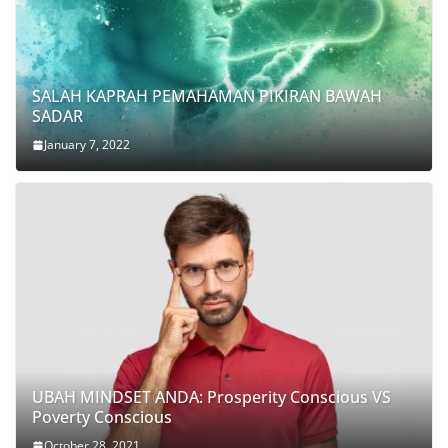
SALAH KAPRAH PEMAHAMAN PIKIRAN BAWAH
SADAR
January 7, 2022
UBAH MINDSET ANDA: Prosperity Conscious VS
Poverty Conscious
October 28, 2021