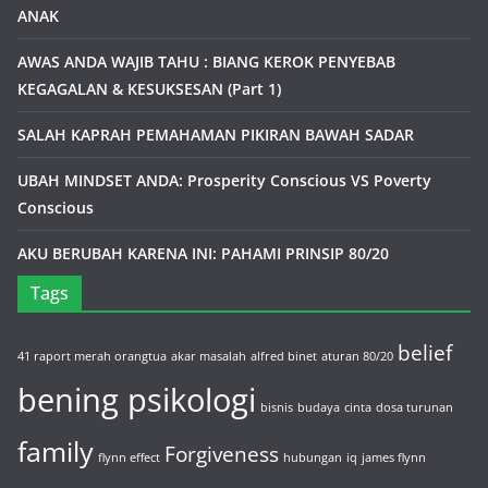
ANAK
AWAS ANDA WAJIB TAHU : BIANG KEROK PENYEBAB
KEGAGALAN & KESUKSESAN (Part 1)
SALAH KAPRAH PEMAHAMAN PIKIRAN BAWAH SADAR
UBAH MINDSET ANDA: Prosperity Conscious VS Poverty
Conscious
AKU BERUBAH KARENA INI: PAHAMI PRINSIP 80/20
Tags
belief
41 raport merah orangtua
akar masalah
alfred binet
aturan 80/20
bening psikologi
bisnis
budaya
cinta
dosa turunan
family
Forgiveness
flynn effect
hubungan
iq
james flynn