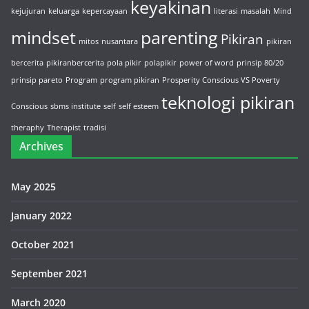
keyakinan
kejujuran
keluarga
kepercayaan
literasi
masalah
Mind
mindset
parenting
Pikiran
mitos
nusantara
pikiran
bercerita
pikiranbercerita
pola pikir
polapikir
power of word
prinsip 80/20
prinsip pareto
Program
program pikiran
Prosperity Conscious VS Poverty
teknologi pikiran
Conscious
sbms institute
self
self esteem
theraphy
Therapist
tradisi
Archives
May 2025
January 2022
October 2021
September 2021
March 2020