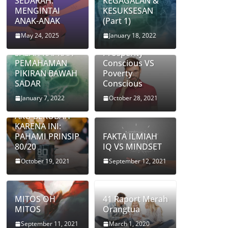
SEDARAH:
KEGAGALAN &
MENGINTAI
KESUKSESAN
ANAK-ANAK
(Part 1)
UBAH MINDSET
May 24, 2025
January 18, 2022
ANDA:
SALAH KAPRAH
Prosperity
PEMAHAMAN
Conscious VS
PIKIRAN BAWAH
Poverty
SADAR
Conscious
January 7, 2022
October 28, 2021
AKU BERUBAH
KARENA INI:
PAHAMI PRINSIP
FAKTA ILMIAH
80/20
IQ VS MINDSET
October 19, 2021
September 12, 2021
MITOS OH
41 Raport Merah
MITOS
Orangtua
September 11, 2021
March 1, 2020