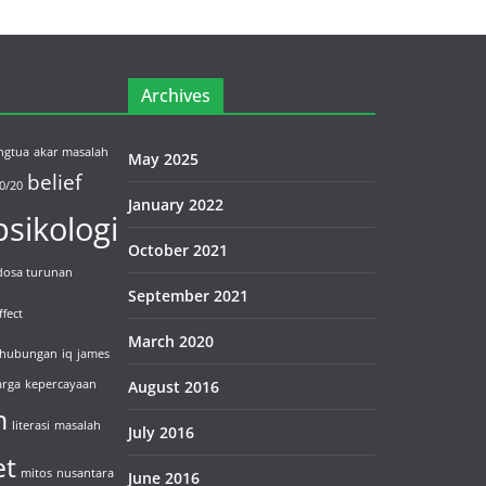
Archives
ngtua
akar masalah
May 2025
belief
0/20
January 2022
sikologi
October 2021
dosa turunan
September 2021
ffect
March 2020
hubungan
iq
james
arga
kepercayaan
August 2016
n
literasi
masalah
July 2016
et
mitos
nusantara
June 2016