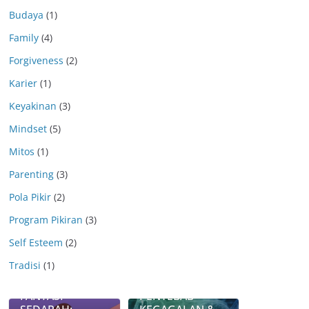
Budaya
(1)
Family
(4)
Forgiveness
(2)
Karier
(1)
Keyakinan
(3)
Mindset
(5)
Mitos
(1)
Parenting
(3)
Pola Pikir
(2)
Program Pikiran
(3)
Self Esteem
(2)
AWAS ANDA
Tradisi
(1)
WASPADA
WAJIB TAHU :
FENOMENA
BIANG KEROK
FANTASI
PENYEBAB