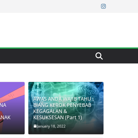
AWAS ANDA WAJIB TAHU :
NA
BIANG KEROK PENYEBAB
KEGAGALAN &
ANAK
KESUKSESAN (Part 1)
January 18, 2022