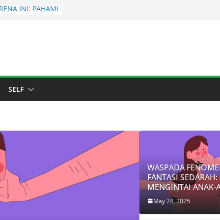
ENA INI: PAHAMI
ENA FANTASI
NTAI ANAK-ANAK
 TAHU : BIANG
 KEGAGALAN &
 1)
PEMAHAMAN
SADAR
SELF
DA: Prosperity
erty Conscious
WASPADA FENOME
FANTASI SEDARAH:
MENGINTAI ANAK-
May 24, 2025