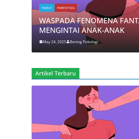
BELIEF
MINDSET
PROGRAM PIK
SEDARAH:
AWAS ANDA WAJ
PENYEBAB KEGA
January 18, 2022
Bening Psik
Artikel Terbaru