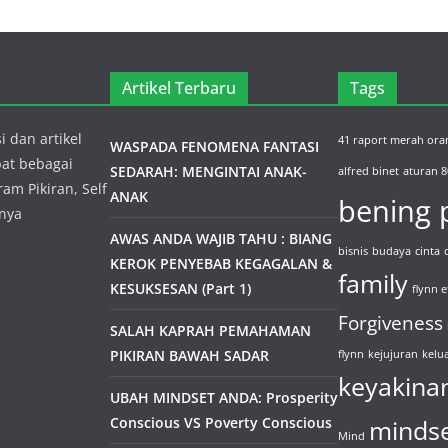
Artikel Terbaru
Tags
i dan artikel
41 raport merah ora
WASPADA FENOMENA FANTASI
pat bebagai
SEDARAH: MENGINTAI ANAK-
alfred binet
aturan 8
ram Pikiran, Self
ANAK
bening p
inya
AWAS ANDA WAJIB TAHU : BIANG
bisnis
budaya
cinta
KEROK PENYEBAB KEGAGALAN &
family
KESUKSESAN (Part 1)
flynn e
Forgiveness
SALAH KAPRAH PEMAHAMAN
PIKIRAN BAWAH SADAR
flynn
kejujuran
kelu
keyakina
UBAH MINDSET ANDA: Prosperity
Conscious VS Poverty Conscious
minds
Mind