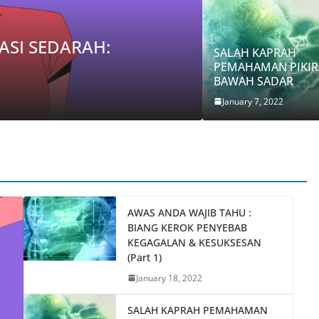
IRAN
IB TAHU : BIANG KEROK
SALAH KAPRAH
GALAN & KESUKSESAN (Part 1)
PEMAHAMAN PIKI
BAWAH SADAR
ologi
January 7, 2022
AWAS ANDA WAJIB TAHU :
BIANG KEROK PENYEBAB
KEGAGALAN & KESUKSESAN
(Part 1)
January 18, 2022
SALAH KAPRAH PEMAHAMAN