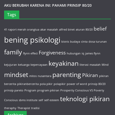
AKU BERUBAH KARENA INI: PAHAMI PRINSIP 80/20
Tags
belief
41 raport merah orangtua
akar masalah
alfred binet
aturan 80/20
bening psikologi
bisnis
budaya
cinta
dosa turunan
family
Forgiveness
flynn effect
hubungan
iq
james flynn
keyakinan
kejujuran
keluarga
kepercayaan
literasi
masalah
Mind
mindset
parenting
Pikiran
mitos
nusantara
pikiran
bercerita
pikiranbercerita
pola pikir
polapikir
power of word
prinsip 80/20
prinsip pareto
Program
program pikiran
Prosperity Conscious VS Poverty
teknologi pikiran
Conscious
sbms institute
self
self esteem
theraphy
Therapist
tradisi
Archives