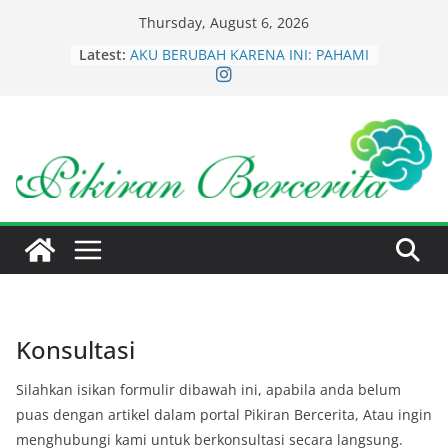
Skip
Thursday, August 6, 2026
to
Latest:
AKU BERUBAH KARENA INI: PAHAMI
content
PRINSIP 80/20
WASPADA FENOMENA FANTASI
SEDARAH: MENGINTAI ANAK-ANAK
AWAS ANDA WAJIB TAHU : BIANG
KEROK PENYEBAB KEGAGALAN &
KESUKSESAN (Part 1)
SALAH KAPRAH PEMAHAMAN
PIKIRAN BAWAH SADAR
UBAH MINDSET ANDA: Prosperity
Conscious VS Poverty Conscious
Konsultasi
Silahkan isikan formulir dibawah ini, apabila anda belum
puas dengan artikel dalam portal Pikiran Bercerita, Atau ingin
menghubungi kami untuk berkonsultasi secara langsung.