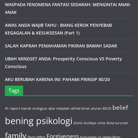
WASPADA FENOMENA FANTASI SEDARAH: MENGINTAI ANAK-
ANAK
AWAS ANDA WAJIB TAHU : BIANG KEROK PENYEBAB
KEGAGALAN & KESUKSESAN (Part 1)
SALAH KAPRAH PEMAHAMAN PIKIRAN BAWAH SADAR
UBAH MINDSET ANDA: Prosperity Conscious VS Poverty
Conscious
AKU BERUBAH KARENA INI: PAHAMI PRINSIP 80/20
Tags
belief
41 raport merah orangtua
akar masalah
alfred binet
aturan 80/20
bening psikologi
bisnis
budaya
cinta
dosa turunan
family
Forgiveness
flynn effect
hubungan
iq
james flynn