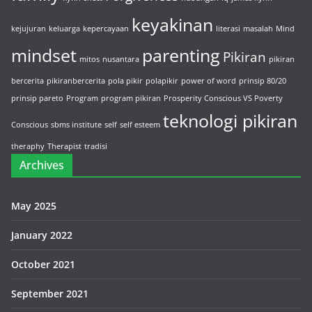
keyakinan
kejujuran
keluarga
kepercayaan
literasi
masalah
Mind
mindset
parenting
Pikiran
mitos
nusantara
pikiran
bercerita
pikiranbercerita
pola pikir
polapikir
power of word
prinsip 80/20
prinsip pareto
Program
program pikiran
Prosperity Conscious VS Poverty
teknologi pikiran
Conscious
sbms institute
self
self esteem
theraphy
Therapist
tradisi
Archives
May 2025
January 2022
October 2021
September 2021