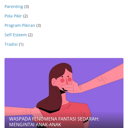
Parenting
(3)
Pola Pikir
(2)
Program Pikiran
(3)
Self Esteem
(2)
Tradisi
(1)
WASPADA FENOMENA FANTASI SEDARAH:
MENGINTAI ANAK-ANAK